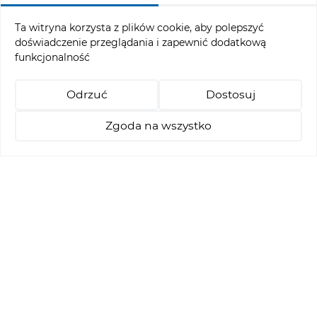
reservation@abgc.pl
Ta witryna korzysta z plików cookie, aby polepszyć
doświadczenie przeglądania i zapewnić dodatkową
funkcjonalność
Menu ofertowe
Odrzuć
Dostosuj
Turnieje
Pakiety Stay & Play
Zgoda na wszystko
Nauka golfa
+48 514 021 218
abgc@abgc.pl
Rezerwacja Tee - Time
Polityka cookies
Amber Baltic Golf Club © 2026
Realizacja: