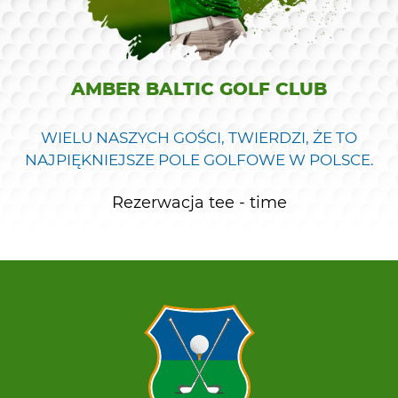
AMBER BALTIC GOLF CLUB
WIELU NASZYCH GOŚCI, TWIERDZI, ŻE TO
NAJPIĘKNIEJSZE POLE GOLFOWE W POLSCE.
Rezerwacja tee - time