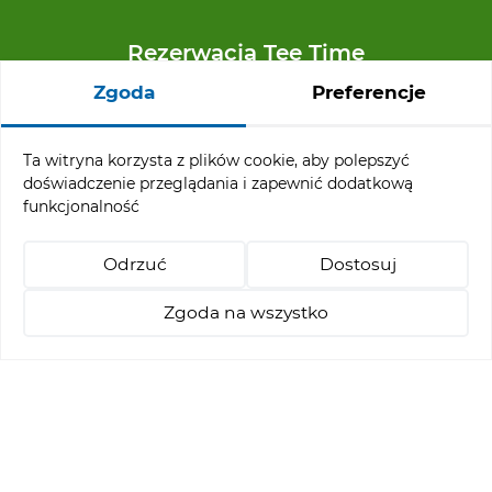
Rezerwacja Tee Time
Zgoda
Preferencje
+48 91 32 65 110
reservation@abgc.pl
Ta witryna korzysta z plików cookie, aby polepszyć
doświadczenie przeglądania i zapewnić dodatkową
funkcjonalność
Menu ofertowe
Odrzuć
Dostosuj
Turnieje
Pakiety Stay & Play
Zgoda na wszystko
Nauka golfa
+48 514 021 218
abgc@abgc.pl
Rezerwacja Tee - Time