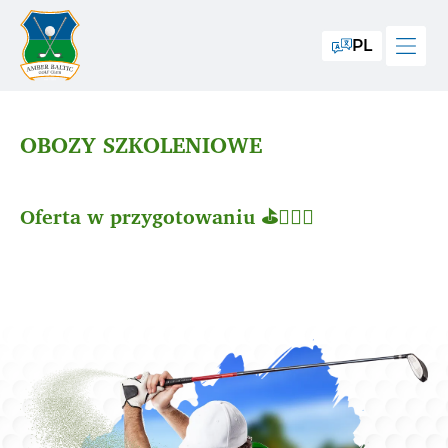
PL
OBOZY SZKOLENIOWE
Oferta w przygotowaniu ⛳️🏌🏼‍♂️