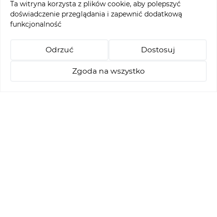
Ta witryna korzysta z plików cookie, aby polepszyć
doświadczenie przeglądania i zapewnić dodatkową
Menu ofertowe
funkcjonalność
Turnieje
Odrzuć
Dostosuj
Pakiety Stay & Play
Nauka golfa
Zgoda na wszystko
Rezerwacja Tee - Time
+48 514 021 218
abgc@abgc.pl
Polityka cookies
Amber Baltic Golf Club © 2026
Realizacja: