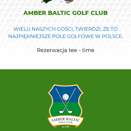
AMBER BALTIC GOLF CLUB
WIELU NASZYCH GOŚCI, TWIERDZI, ŻE TO
NAJPIĘKNIEJSZE POLE GOLFOWE W POLSCE.
Rezerwacja tee - time