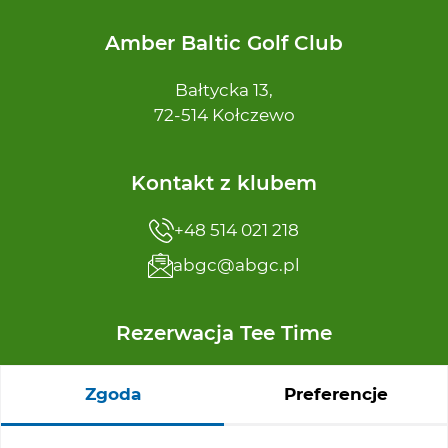
Amber Baltic Golf Club
Bałtycka 13,
72-514 Kołczewo
Kontakt z klubem
+48 514 021 218
abgc@abgc.pl
Rezerwacja Tee Time
+48 91 32 65 110
Zgoda
Preferencje
reservation@abgc.pl