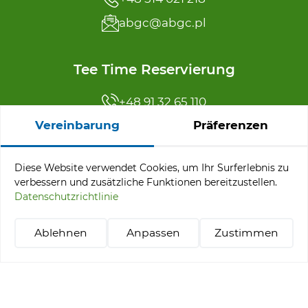
abgc@abgc.pl
Tee Time Reservierung
+48 91 32 65 110
Vereinbarung
Präferenzen
reservation@abgc.pl
Diese Website verwendet Cookies, um Ihr Surferlebnis zu
Angebotsmenü
verbessern und zusätzliche Funktionen bereitzustellen.
Datenschutzrichtlinie
Turniere
Pakete „Stay & Play“
Ablehnen
Anpassen
Zustimmen
Golf lernen
+48 514 021 218
abgc@abgc.pl
Tee-Time-Reservierung