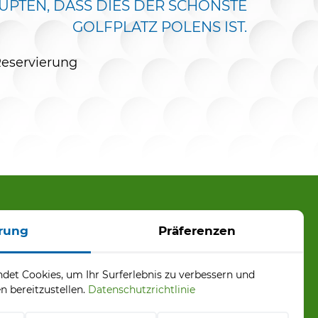
UPTEN, DASS DIES DER SCHÖNSTE
GOLFPLATZ POLENS IST.
eservierung
Angebotsmenü
rung
Präferenzen
Turniere
Pakete „Stay & Play“
det Cookies, um Ihr Surferlebnis zu verbessern und
Golf lernen
n bereitzustellen.
Datenschutzrichtlinie
gc.pl
Tee-Time-Reservierung