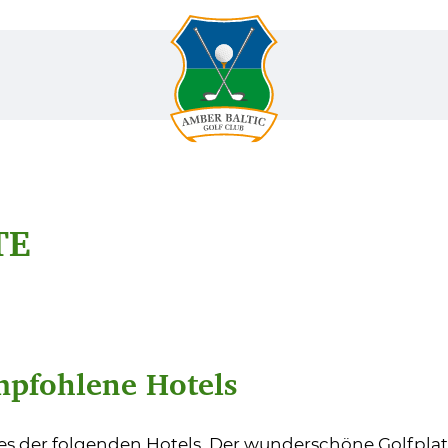
TE
mpfohlene Hotels
s der folgenden Hotels. Der wunderschöne Golfplatz 