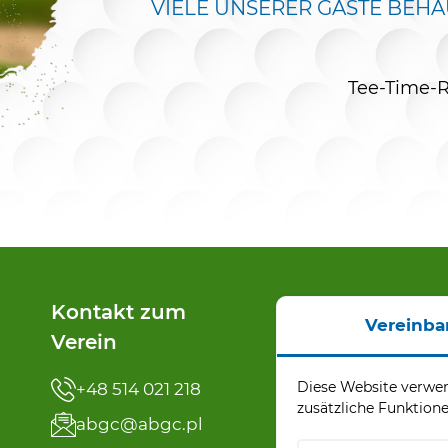
VIELE UNSERER GÄSTE BEHA
Tee-Time-R
Kontakt zum
Tee Time
Vereinba
Verein
Reservierung
Diese Website verwen
+48 514 021 218
+48 91 32 65 110
zusätzliche Funktione
abgc@abgc.pl
reservation@ab