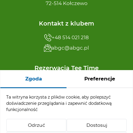
72-514 Kołczewo
Kontakt z klubem
+48 514 021 218
abgc@abgc.pl
Rezerwacja Tee Time
Zgoda
Preferencje
+48 91 32 65 110
reservation@abgc.pl
Ta witryna korzysta z plików cookie, aby polepszyć
doświadczenie przeglądania i zapewnić dodatkową
funkcjonalność
Menu ofertowe
Odrzuć
Dostosuj
Turnieje